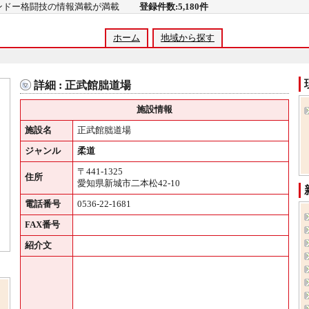
コンドー格闘技の情報満載が満載
登録件数:5,180件
ホーム
地域から探す
詳細 : 正武館朏道場
施設情報
施設名
正武館朏道場
ジャンル
柔道
〒441-1325
住所
愛知県新城市二本松42-10
電話番号
0536-22-1681
FAX番号
紹介文