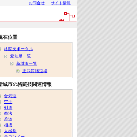
お問合せ
サイト情報
現在位置
格闘技ポータル
愛知県一覧
新城市一覧
正武館朏道場
新城市の格闘技関連情報
合気道
空手
剣道
拳法
柔道
相撲
太極拳
テコンドー