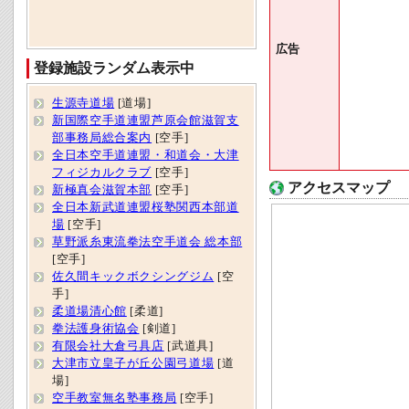
広告
登録施設ランダム表示中
生源寺道場
[道場]
新国際空手道連盟芦原会館滋賀支
部事務局総合案内
[空手]
全日本空手道連盟・和道会・大津
フィジカルクラブ
[空手]
アクセスマップ
新極真会滋賀本部
[空手]
全日本新武道連盟桜塾関西本部道
場
[空手]
草野派糸東流拳法空手道会 総本部
[空手]
佐久間キックボクシングジム
[空
手]
柔道場清心館
[柔道]
拳法護身術協会
[剣道]
有限会社大倉弓具店
[武道具]
大津市立皇子が丘公園弓道場
[道
場]
空手教室無名塾事務局
[空手]