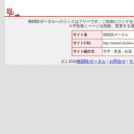
格闘技ポータルへのリンクはフリーです。ご自由にリンクを
※予告無くページを削除、変更する
サイト名
格闘技ポータル
サイトURL
http://martial.skyblue-
サイト紹介文
空手・柔道・剣道
(C) 2026
格闘技ポータル
|
お問合せ
|
サ