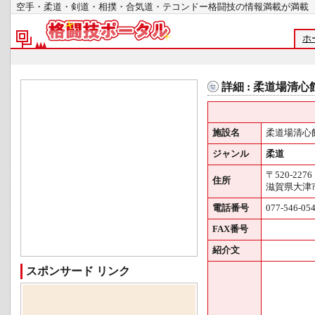
空手・柔道・剣道・相撲・合気道・テコンドー格闘技の情報満載が
ホ
詳細 : 柔道場清心
施設名
柔道場清心
ジャンル
柔道
〒520-2276
住所
滋賀県大津市
電話番号
077-546-05
FAX番号
紹介文
スポンサード リンク