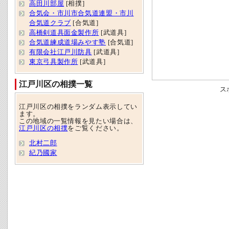
高田川部屋
[相撲]
合気会・市川市合気道連盟・市川
合気道クラブ
[合気道]
高橋剣道具面金製作所
[武道具]
合気道練成道場みやす塾
[合気道]
有限会社江戸川防具
[武道具]
東京弓具製作所
[武道具]
江戸川区の相撲一覧
ス
江戸川区の相撲をランダム表示してい
ます。
この地域の一覧情報を見たい場合は、
江戸川区の相撲
をご覧ください。
北村二郎
紀乃國家