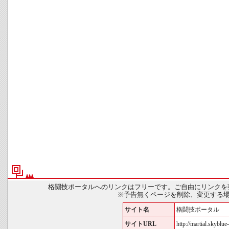
格闘技ポータルへのリンクはフリーです。ご自由にリンクを
※予告無くページを削除、変更する
サイト名
格闘技ポータル
サイトURL
http://martial.skyblue-