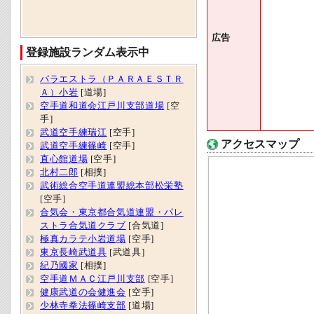
広告
登録施設ランダム表示中
パラエストラ（ＰＡＲＡＥＳＴＲ
Ａ）小岩
[道場]
空手道和道会江戸川支部道場
[空
手]
武道空手練瑞江
[空手]
アクセスマップ
武道空手練篠崎
[空手]
直心館道場
[空手]
北村二郎
[相撲]
武術総合空手道連盟総本部松栄塾
[空手]
合気会・東京都合気道連盟・パレ
ストラ合気道クラブ
[合気道]
極真カラテ小岩道場
[空手]
東京長崎武道具
[武道具]
紀乃國家
[相撲]
空手道ＭＡＣ江戸川支部
[空手]
健康武道の会健進会
[空手]
少林寺拳法篠崎支部
[道場]