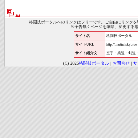
格闘技ポータルへのリンクはフリーです。ご自由にリンクを
※予告無くページを削除、変更する
サイト名
格闘技ポータル
サイトURL
http://martial.skyblue-
サイト紹介文
空手・柔道・剣道
(C) 2026
格闘技ポータル
|
お問合せ
|
サ