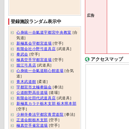
広告
登録施設ランダム表示中
心身統一合氣道宇都宮中央教室
[合
気道]
新極真会宇都宮道場
[空手]
有限会社小野弓道具店
[武道具]
拳武会
[空手]
アクセスマップ
極真空手宇都宮道場
[空手]
堀江弓具店
[武道具]
心身統一合氣道順心館道場
[合気
道]
青木武道館
[柔道]
宇都宮市太極拳協会
[拳法]
公道館野高谷道場
[道場]
有限会社田代武道具店
[武道具]
新極真カラテ栃木支部 栃木県本部
[空手]
少林寺拳法宇都宮青雲道院
[拳法]
正道会館栃木支部
[空手]
極真空手雀宮道場
[空手]