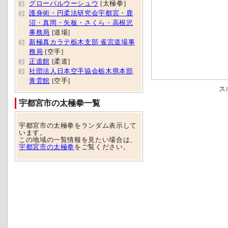
グローバルウーシュウ
[太極拳]
護身術・円柔法研究会宇都宮・鹿
沼・真岡・矢板・さくら・高根沢
事務局
[道場]
新極真カラテ栃木支部 雀宮道場事
務局
[空手]
正道館
[柔道]
社団法人日本空手協会栃木県本部
青雲館
[空手]
ス
宇都宮市の太極拳一覧
宇都宮市の太極拳をランダム表示して
います。
この地域の一覧情報を見たい場合は、
宇都宮市の太極拳
をご覧ください。