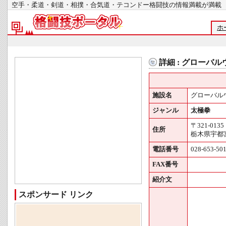
空手・柔道・剣道・相撲・合気道・テコンドー格闘技の情報満載が
ホ
詳細 : グローバ
施設名
グローバル
ジャンル
太極拳
〒321-0135
住所
栃木県宇都宮
電話番号
028-653-50
FAX番号
紹介文
スポンサード リンク