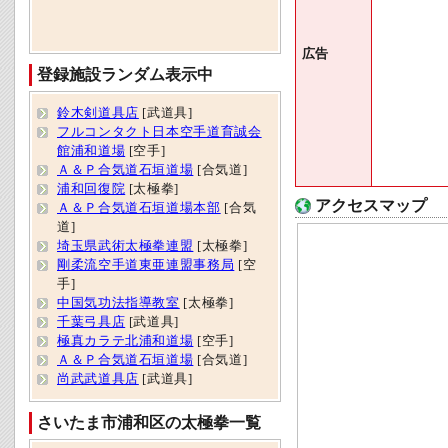
広告
登録施設ランダム表示中
鈴木剣道具店
[武道具]
フルコンタクト日本空手道育誠会
館浦和道場
[空手]
Ａ＆Ｐ合気道石垣道場
[合気道]
浦和回復院
[太極拳]
アクセスマップ
Ａ＆Ｐ合気道石垣道場本部
[合気
道]
埼玉県武術太極拳連盟
[太極拳]
剛柔流空手道東亜連盟事務局
[空
手]
中国気功法指導教室
[太極拳]
千葉弓具店
[武道具]
極真カラテ北浦和道場
[空手]
Ａ＆Ｐ合気道石垣道場
[合気道]
尚武武道具店
[武道具]
さいたま市浦和区の太極拳一覧