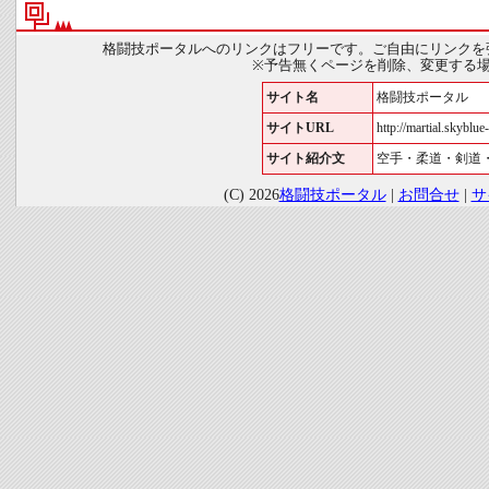
格闘技ポータルへのリンクはフリーです。ご自由にリンクを
※予告無くページを削除、変更する
サイト名
格闘技ポータル
サイトURL
http://martial.skyblue-
サイト紹介文
空手・柔道・剣道
(C) 2026
格闘技ポータル
|
お問合せ
|
サ