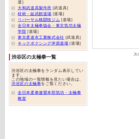
道]
大和武道具製作所
[武道具]
杖術・紘武館道場
[道場]
リバーサル格闘技ジム
[道場]
全日本太極拳協会・東京気功太極
学院
[道場]
東京柔道衣工業株式会社
[武道具]
キックボクシング伊原道場
[道場]
ス
渋谷区の太極拳一覧
渋谷区の太極拳をランダム表示してい
ます。
この地域の一覧情報を見たい場合は、
渋谷区の太極拳
をご覧ください。
全日本柔拳連盟本部気功・太極拳
教室