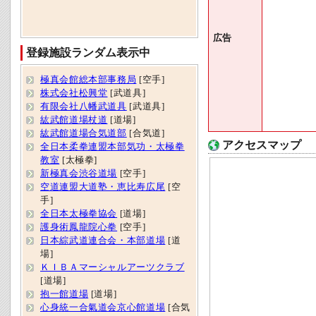
広告
登録施設ランダム表示中
極真会館総本部事務局
[空手]
株式会社松興堂
[武道具]
有限会社八幡武道具
[武道具]
紘武館道場杖道
[道場]
紘武館道場合気道部
[合気道]
アクセスマップ
全日本柔拳連盟本部気功・太極拳
教室
[太極拳]
新極真会渋谷道場
[空手]
空道連盟大道塾・恵比寿広尾
[空
手]
全日本太極拳協会
[道場]
護身術鳳龍院心拳
[空手]
日本綜武道連合会・本部道場
[道
場]
ＫＩＢＡマーシャルアーツクラブ
[道場]
抱一館道場
[道場]
心身統一合氣道会京心館道場
[合気