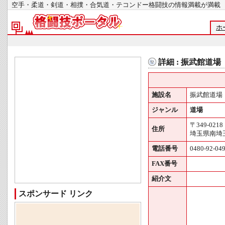
空手・柔道・剣道・相撲・合気道・テコンドー格闘技の情報満載が
ホ
詳細 : 振武館道場
施設名
振武館道場
ジャンル
道場
〒349-0218
住所
埼玉県南埼玉
電話番号
0480-92-04
FAX番号
紹介文
スポンサード リンク