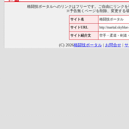
格闘技ポータルへのリンクはフリーです。ご自由にリンクを
※予告無くページを削除、変更する
サイト名
格闘技ポータル
サイトURL
http://martial.skyblue-
サイト紹介文
空手・柔道・剣道
(C) 2026
格闘技ポータル
|
お問合せ
|
サ