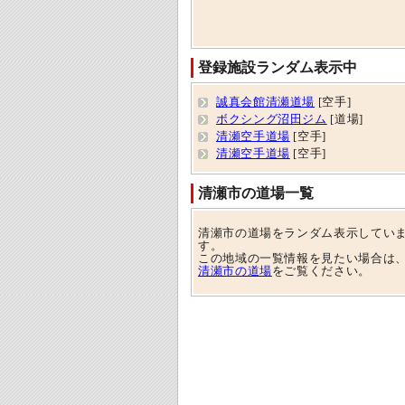
登録施設ランダム表示中
誠真会館清瀬道場
[空手]
ボクシング沼田ジム
[道場]
清瀬空手道場
[空手]
清瀬空手道場
[空手]
清瀬市の道場一覧
清瀬市の道場をランダム表示してい
す。
この地域の一覧情報を見たい場合は
清瀬市の道場
をご覧ください。