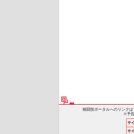
格闘技ポータルへのリンクは
※予
サ
サイ