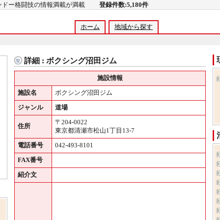
コンドー格闘技の情報満載が満載
登録件数:5,180件
ホーム
地域から探す
詳細 : ボクシング沼田ジム
施設情報
施設名
ボクシング沼田ジム
ジャンル
道場
〒204-0022
住所
東京都清瀬市松山1丁目13-7
電話番号
042-493-8101
FAX番号
紹介文