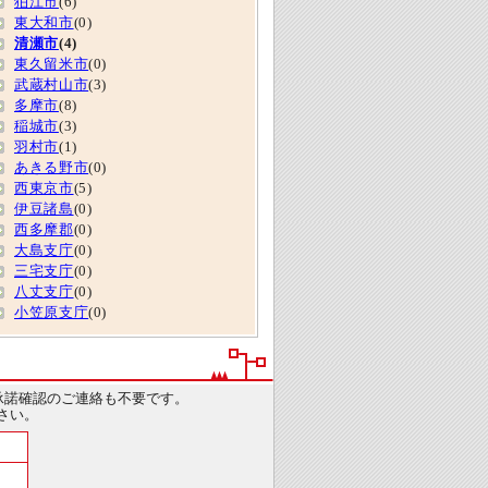
狛江市
(6)
東大和市
(0)
清瀬市
(4)
東久留米市
(0)
武蔵村山市
(3)
多摩市
(8)
稲城市
(3)
羽村市
(1)
あきる野市
(0)
西東京市
(5)
伊豆諸島
(0)
西多摩郡
(0)
大島支庁
(0)
三宅支庁
(0)
八丈支庁
(0)
小笠原支庁
(0)
承諾確認のご連絡も不要です。
さい。