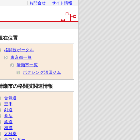
お問合せ
サイト情報
現在位置
格闘技ポータル
東京都一覧
清瀬市一覧
ボクシング沼田ジム
清瀬市の格闘技関連情報
合気道
空手
剣道
拳法
柔道
相撲
太極拳
テコンドー