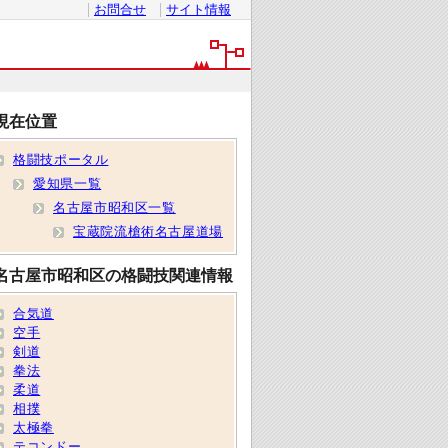
お問合せ
サイト情報
現在位置
格闘技ポータル
愛知県一覧
名古屋市昭和区一覧
宝蔵院流槍術名古屋道場
名古屋市昭和区の格闘技関連情報
合気道
空手
剣道
拳法
柔道
相撲
太極拳
テコンドー