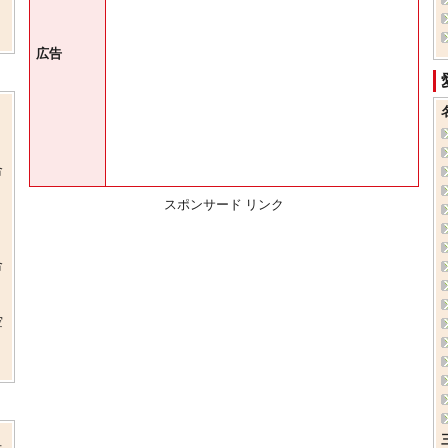
広告
合
スポンサード リンク
合
空
示