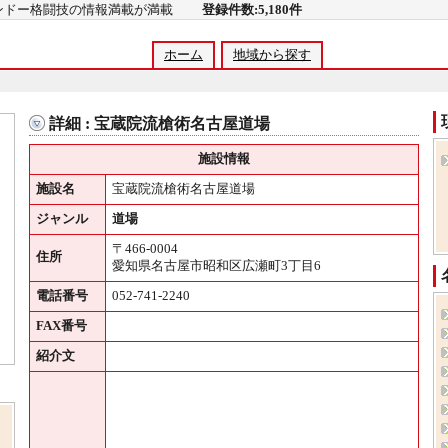
コンドー格闘技の情報満載が満載
登録件数:5,180件
ホーム
地域から探す
詳細 : 宝蔵院流槍術名古屋道場
施設情報
施設名
宝蔵院流槍術名古屋道場
ジャンル
道場
〒466-0004
住所
愛知県名古屋市昭和区広瀬町3丁目6
電話番号
052-741-2240
FAX番号
紹介文