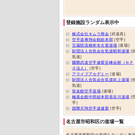
登録施設ランダム表示中
株式会社キムラ商会
[武道具]
空手道勇翔会館総本部
[空手]
宝蔵院流槍術名古屋道場
[道場]
財団法人合気会合気道昭和道場
[
気道]
國際武道空手連盟呈峰会館（ＮＰ
Ｏ法人）
[空手]
アライブアカデミー
[道場]
財団法人合気会合気道吹上道場
[
気道]
挙友館空手道場
[道場]
極真会館中部総本部長谷川道場
[
手]
国際天翔空手道連盟
[空手]
名古屋市昭和区の道場一覧
名古屋市昭和区の道場をランダム表