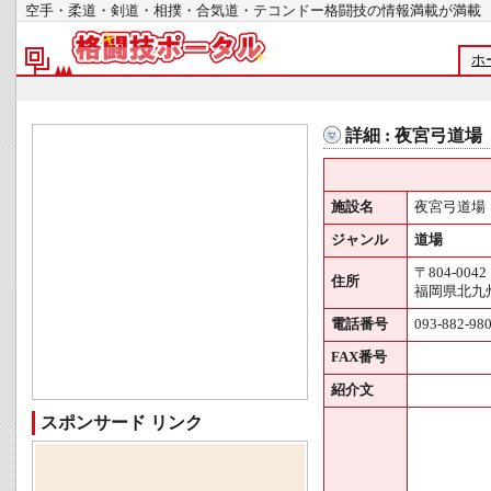
空手・柔道・剣道・相撲・合気道・テコンドー格闘技の情報満載が
ホ
詳細 : 夜宮弓道場
施設名
夜宮弓道場
ジャンル
道場
〒804-0042
住所
福岡県北九州
電話番号
093-882-98
FAX番号
紹介文
スポンサード リンク