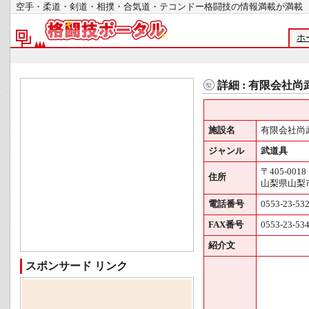
空手・柔道・剣道・相撲・合気道・テコンドー格闘技の情報満載が
ホ
詳細 : 有限会社尚
施設名
有限会社尚
ジャンル
武道具
〒405-0018
住所
山梨県山梨市
電話番号
0553-23-53
FAX番号
0553-23-53
紹介文
スポンサード リンク