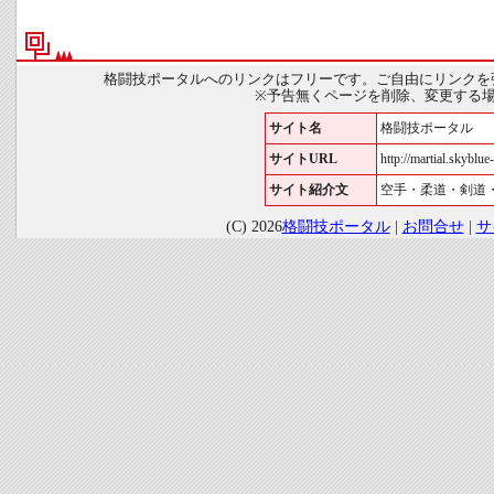
格闘技ポータルへのリンクはフリーです。ご自由にリンクを
※予告無くページを削除、変更する
サイト名
格闘技ポータル
サイトURL
http://martial.skyblue-
サイト紹介文
空手・柔道・剣道
(C) 2026
格闘技ポータル
|
お問合せ
|
サ