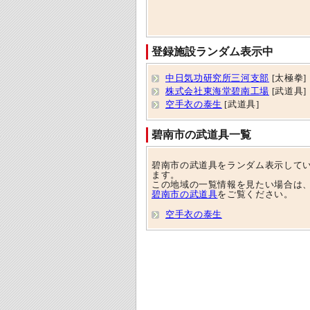
登録施設ランダム表示中
中日気功研究所三河支部
[太極拳]
株式会社東海堂碧南工場
[武道具]
空手衣の泰生
[武道具]
碧南市の武道具一覧
碧南市の武道具をランダム表示して
ます。
この地域の一覧情報を見たい場合は
碧南市の武道具
をご覧ください。
空手衣の泰生