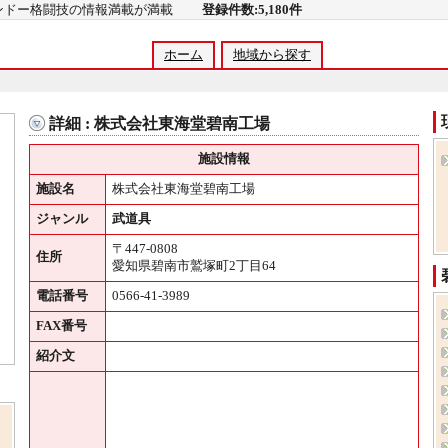
コンドー格闘技の情報満載が満載
登録件数:5,180件
ホーム
地域から探す
詳細 : 株式会社東海堂碧南工場
施設情報
施設名
株式会社東海堂碧南工場
ジャンル
武道具
〒447-0808
住所
愛知県碧南市鷲塚町2丁目64
電話番号
0566-41-3989
FAX番号
紹介文