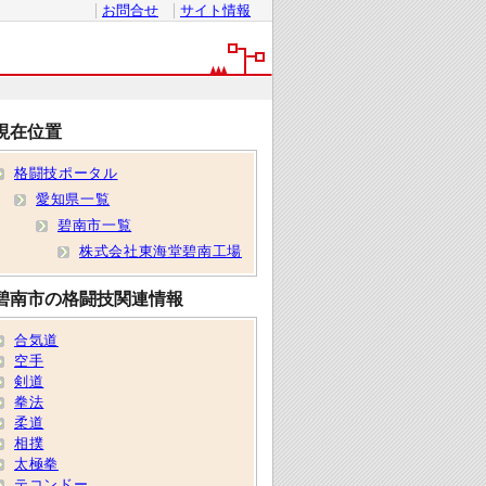
お問合せ
サイト情報
現在位置
格闘技ポータル
愛知県一覧
碧南市一覧
株式会社東海堂碧南工場
碧南市の格闘技関連情報
合気道
空手
剣道
拳法
柔道
相撲
太極拳
テコンドー