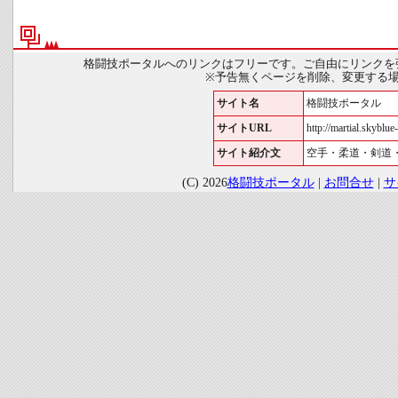
格闘技ポータルへのリンクはフリーです。ご自由にリンクを
※予告無くページを削除、変更する
サイト名
格闘技ポータル
サイトURL
http://martial.skyblue-
サイト紹介文
空手・柔道・剣道
(C) 2026
格闘技ポータル
|
お問合せ
|
サ