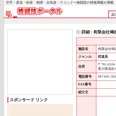
空手・柔道・剣道・相撲・合気道・テコンドー格闘技の情報満載が
ホ
詳細 : 有限会社
施設名
有限会社鳴
ジャンル
武道具
〒761-0104
住所
香川県高松市
電話番号
087-841-36
FAX番号
紹介文
スポンサード リンク