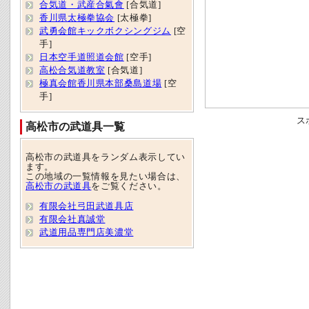
合気道・武産合氣會
[合気道]
香川県太極拳協会
[太極拳]
武勇会館キックボクシングジム
[空
手]
日本空手道照道会館
[空手]
高松合気道教室
[合気道]
極真会館香川県本部桑島道場
[空
手]
ス
高松市の武道具一覧
高松市の武道具をランダム表示してい
ます。
この地域の一覧情報を見たい場合は、
高松市の武道具
をご覧ください。
有限会社弓田武道具店
有限会社真誠堂
武道用品専門店美濃堂