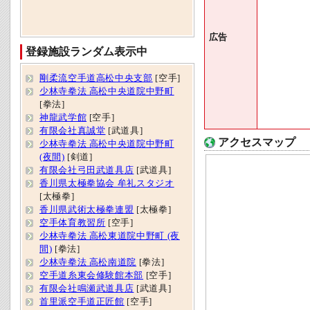
広告
登録施設ランダム表示中
剛柔流空手道高松中央支部
[空手]
少林寺拳法 高松中央道院中野町
[拳法]
神龍武学館
[空手]
有限会社真誠堂
[武道具]
アクセスマップ
少林寺拳法 高松中央道院中野町
(夜間)
[剣道]
有限会社弓田武道具店
[武道具]
香川県太極拳協会 牟礼スタジオ
[太極拳]
香川県武術太極拳連盟
[太極拳]
空手体育教習所
[空手]
少林寺拳法 高松東道院中野町 (夜
間)
[拳法]
少林寺拳法 高松南道院
[拳法]
空手道糸東会修験館本部
[空手]
有限会社鳴瀬武道具店
[武道具]
首里派空手道正匠館
[空手]