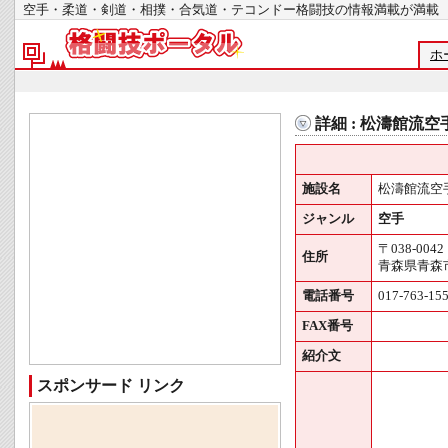
空手・柔道・剣道・相撲・合気道・テコンドー格闘技の情報満載が
ホ
詳細 : 松濤館流
施設名
松濤館流空
ジャンル
空手
〒038-0042
住所
青森県青森市
電話番号
017-763-15
FAX番号
紹介文
スポンサード リンク