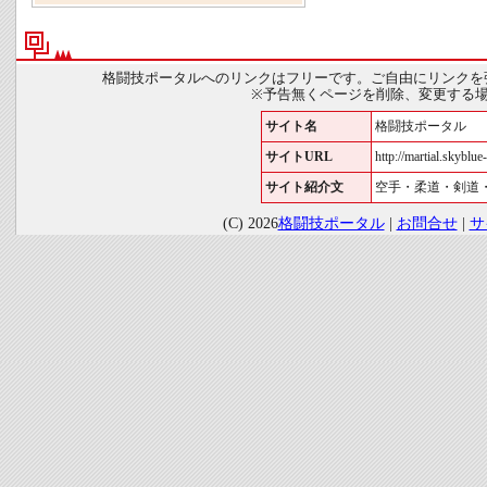
格闘技ポータルへのリンクはフリーです。ご自由にリンクを
※予告無くページを削除、変更する
サイト名
格闘技ポータル
サイトURL
http://martial.skyblue-
サイト紹介文
空手・柔道・剣道
(C) 2026
格闘技ポータル
|
お問合せ
|
サ