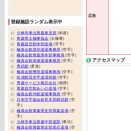
広告
登録施設ランダム表示中
少林寺拳法青森東支部
[剣道]
青森県太極拳協会
[太極拳]
青森昌空館本部道場
[空手]
極真会館原別道場事務局
[空手]
極真会館青森県本部事務局
[空手]
アクセスマップ
極真会館幸畑道場事務局
[空手]
秀武館
[柔道]
極真会館蟹田道場事務局
[空手]
松濤館流空手道濤和館
[空手]
秀盛サービス株式会社
[相撲]
青森昌空館あいの道場
[空手]
極真会館沖館道場事務局
[空手]
日本空手協会妙見支部耕武館
[空
手]
極真会館青森県支部青森道場
[空
手]
少林寺拳法青森中部道院
[拳法]
極真会館青森県支部黒石道場
[空