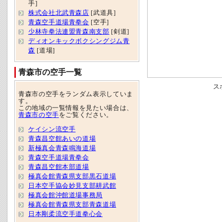
手]
株式会社北武青森店
[武道具]
青森空手道場青拳会
[空手]
少林寺拳法連盟青森南支部
[剣道]
ディオンキックボクシングジム青
森
[道場]
青森市の空手一覧
ス
青森市の空手をランダム表示していま
す。
この地域の一覧情報を見たい場合は、
青森市の空手
をご覧ください。
ケイシン流空手
青森昌空館あいの道場
新極真会青森鳴海道場
青森空手道場青拳会
青森昌空館本部道場
極真会館青森県支部黒石道場
日本空手協会妙見支部耕武館
極真会館沖館道場事務局
極真会館青森県支部青森道場
日本剛柔流空手道拳心会