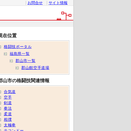
お問合せ
サイト情報
現在位置
格闘技ポータル
福島県一覧
郡山市一覧
郡山館空手道場
郡山市の格闘技関連情報
合気道
空手
剣道
拳法
柔道
相撲
太極拳
テコンドー