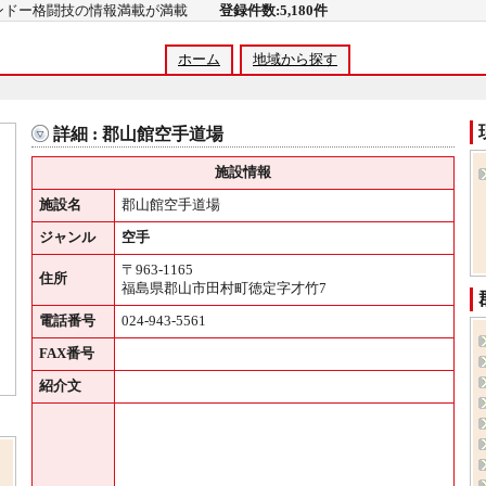
コンドー格闘技の情報満載が満載
登録件数:5,180件
ホーム
地域から探す
詳細 : 郡山館空手道場
施設情報
施設名
郡山館空手道場
ジャンル
空手
〒963-1165
住所
福島県郡山市田村町徳定字才竹7
電話番号
024-943-5561
FAX番号
紹介文