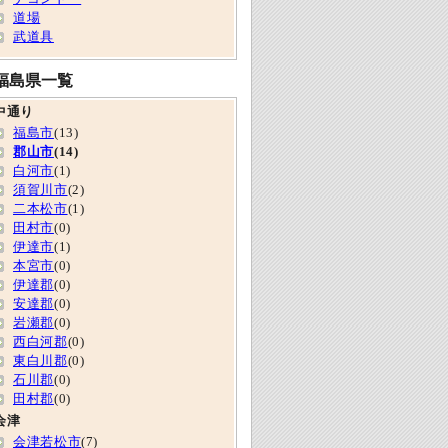
道場
武道具
福島県一覧
中通り
福島市
(13)
郡山市
(14)
白河市
(1)
須賀川市
(2)
二本松市
(1)
田村市
(0)
伊達市
(1)
本宮市
(0)
伊達郡
(0)
安達郡
(0)
岩瀬郡
(0)
西白河郡
(0)
東白川郡
(0)
石川郡
(0)
田村郡
(0)
会津
会津若松市
(7)