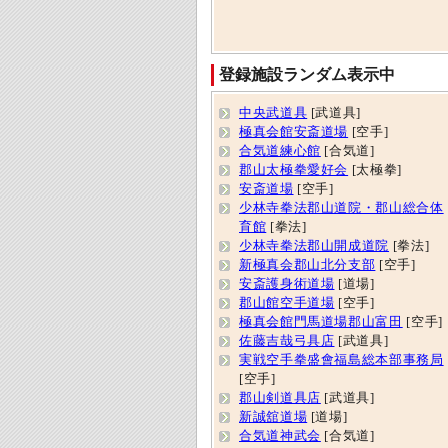
登録施設ランダム表示中
中央武道具
[武道具]
極真会館安斎道場
[空手]
合気道練心館
[合気道]
郡山太極拳愛好会
[太極拳]
安斎道場
[空手]
少林寺拳法郡山道院・郡山総合体
育館
[拳法]
少林寺拳法郡山開成道院
[拳法]
新極真会郡山北分支部
[空手]
安斎護身術道場
[道場]
郡山館空手道場
[空手]
極真会館門馬道場郡山富田
[空手]
佐藤吉哉弓具店
[武道具]
実戦空手拳盛會福島総本部事務局
[空手]
郡山剣道具店
[武道具]
新誠舘道場
[道場]
合気道神武会
[合気道]