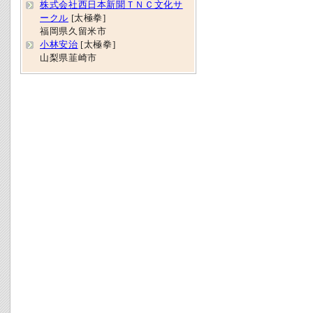
株式会社西日本新聞ＴＮＣ文化サ
ークル
[太極拳]
福岡県久留米市
小林安治
[太極拳]
山梨県韮崎市