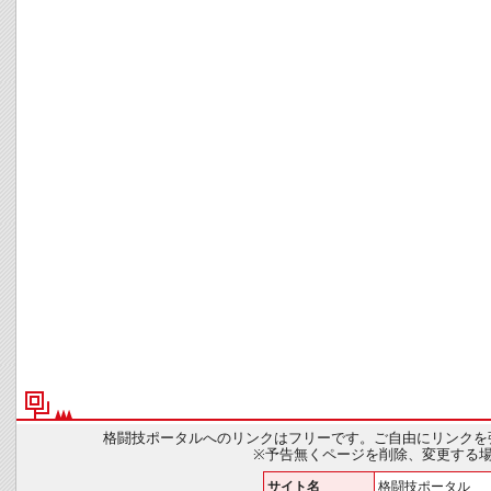
格闘技ポータルへのリンクはフリーです。ご自由にリンクを
※予告無くページを削除、変更する
サイト名
格闘技ポータル