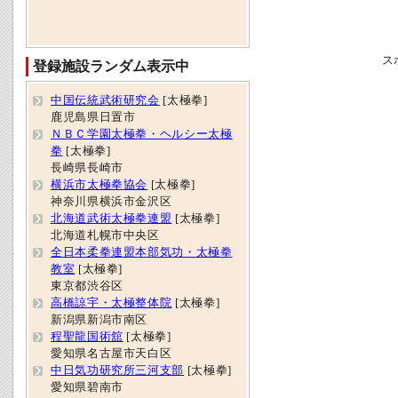
ス
登録施設ランダム表示中
中国伝統武術研究会
[太極拳]
鹿児島県日置市
ＮＢＣ学園太極拳・ヘルシー太極
拳
[太極拳]
長崎県長崎市
横浜市太極拳協会
[太極拳]
神奈川県横浜市金沢区
北海道武術太極拳連盟
[太極拳]
北海道札幌市中央区
全日本柔拳連盟本部気功・太極拳
教室
[太極拳]
東京都渋谷区
高橋諒宇・太極整体院
[太極拳]
新潟県新潟市南区
程聖龍国術舘
[太極拳]
愛知県名古屋市天白区
中日気功研究所三河支部
[太極拳]
愛知県碧南市