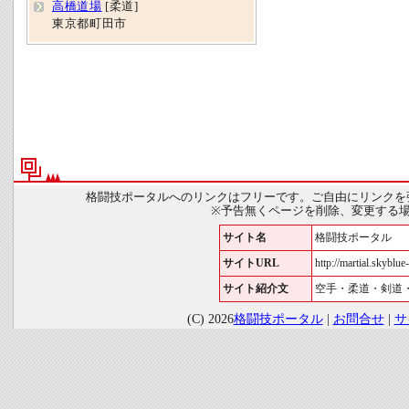
高橋道場
[柔道]
東京都町田市
格闘技ポータルへのリンクはフリーです。ご自由にリンクを
※予告無くページを削除、変更する
サイト名
格闘技ポータル
サイトURL
http://martial.skyblue-
サイト紹介文
空手・柔道・剣道
(C) 2026
格闘技ポータル
|
お問合せ
|
サ