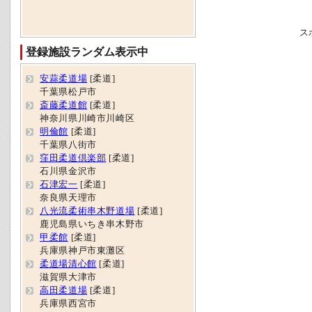
ス
登録施設ランダム表示中
安蒜柔道場
[柔道]
千葉県松戸市
斎藤柔道館
[柔道]
神奈川県川崎市川崎区
明倫館
[柔道]
千葉県八街市
窪田柔道倶楽部
[柔道]
石川県金沢市
石津宏一
[柔道]
奈良県天理市
八光流柔術串木野道場
[柔道]
鹿児島県いちき串木野市
甲柔館
[柔道]
兵庫県神戸市東灘区
柔道場清心館
[柔道]
滋賀県大津市
高田柔道場
[柔道]
兵庫県西宮市