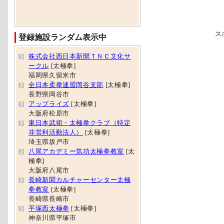
ス
登録施設ランダム表示中
株式会社西日本新聞ＴＮＣ文化サ
ークル
[太極拳]
福岡県久留米市
全日本柔拳連盟岡谷支部
[太極拳]
長野県岡谷市
アップライズ
[太極拳]
大阪府松原市
東日本武術・太極拳クラブ（特定
非営利活動法人）
[太極拳]
埼玉県坂戸市
八尾アカデミー気功太極拳教室
[太
極拳]
大阪府八尾市
長崎新聞カルチャーセンター太極
拳教室
[太極拳]
長崎県長崎市
平塚西太極拳
[太極拳]
神奈川県平塚市