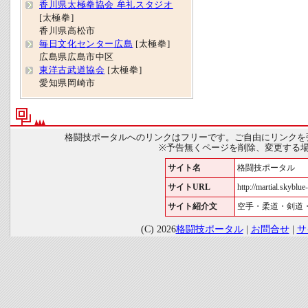
香川県太極拳協会 牟礼スタジオ
[太極拳]
香川県高松市
毎日文化センター広島
[太極拳]
広島県広島市中区
東洋古武道協会
[太極拳]
愛知県岡崎市
格闘技ポータルへのリンクはフリーです。ご自由にリンクを
※予告無くページを削除、変更する
サイト名
格闘技ポータル
サイトURL
http://martial.skyblue-
サイト紹介文
空手・柔道・剣道
(C) 2026
格闘技ポータル
|
お問合せ
|
サ