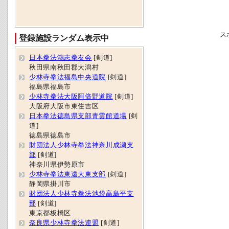
ス
登録施設ランダム表示中
日本拳法鴻志拳友会
[剣道]
秋田県南秋田郡大潟村
少林寺拳法福島中央道院
[剣道]
福島県福島市
少林寺拳法大阪阿倍野道院
[剣道]
大阪府大阪市東住吉区
日本拳法徳島県支部青雲館道場
[剣
道]
徳島県徳島市
財団法人少林寺拳法神奈川成瀬支
部
[剣道]
神奈川県伊勢原市
少林寺拳法東遠大東支部
[剣道]
静岡県掛川市
財団法人少林寺拳法池袋高島平支
部
[剣道]
東京都板橋区
奈良県少林寺拳法連盟
[剣道]