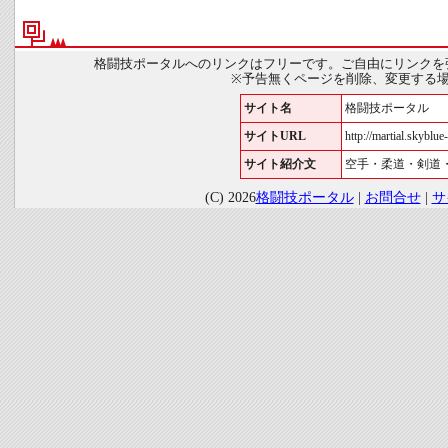
格闘技ポータルへのリンクはフリーです。ご自由にリンクを
※予告無くページを削除、変更する
サイト名
格闘技ポータル
サイトURL
http://martial.skyblue-
サイト紹介文
空手・柔道・剣道
(C) 2026
格闘技ポータル
|
お問合せ
|
サ