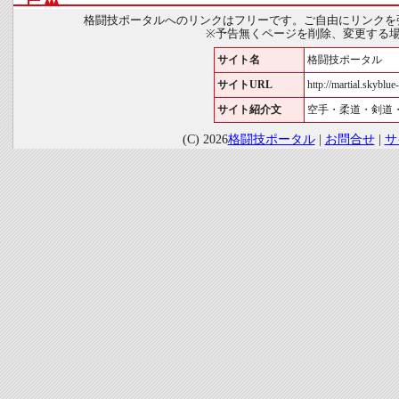
格闘技ポータルへのリンクはフリーです。ご自由にリンクを
※予告無くページを削除、変更する
サイト名
格闘技ポータル
サイトURL
http://martial.skyblue-
サイト紹介文
空手・柔道・剣道
(C) 2026
格闘技ポータル
|
お問合せ
|
サ