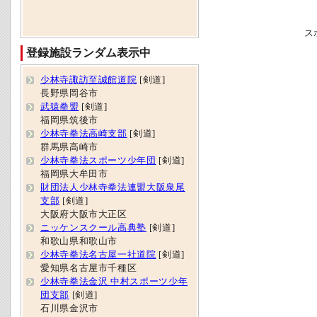
ス
登録施設ランダム表示中
少林寺諏訪至誠館道院
[剣道]
長野県岡谷市
武猿拳盟
[剣道]
福岡県筑後市
少林寺拳法高崎支部
[剣道]
群馬県高崎市
少林寺拳法スポーツ少年団
[剣道]
福岡県大牟田市
財団法人少林寺拳法連盟大阪泉尾
支部
[剣道]
大阪府大阪市大正区
ニッケンスクール高典塾
[剣道]
和歌山県和歌山市
少林寺拳法名古屋一社道院
[剣道]
愛知県名古屋市千種区
少林寺拳法金沢 中村スポーツ少年
団支部
[剣道]
石川県金沢市