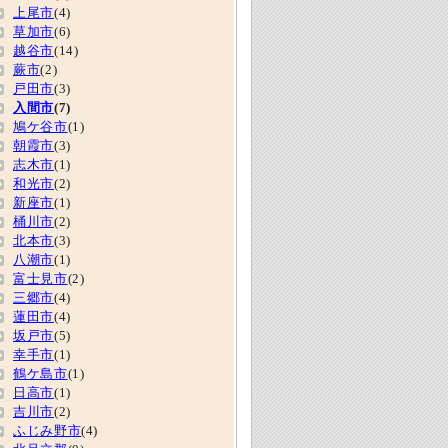
上尾市
(4)
草加市
(6)
越谷市
(14)
蕨市
(2)
戸田市
(3)
入間市
(7)
鳩ケ谷市
(1)
朝霞市
(3)
志木市
(1)
和光市
(2)
新座市
(1)
桶川市
(2)
北本市
(3)
八潮市
(1)
富士見市
(2)
三郷市
(4)
蓮田市
(4)
坂戸市
(5)
幸手市
(1)
鶴ケ島市
(1)
日高市
(1)
吉川市
(2)
ふじみ野市
(4)