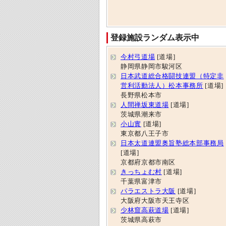
登録施設ランダム表示中
今村弓道場
[道場]
静岡県静岡市駿河区
日本武道総合格闘技連盟（特定非
営利活動法人）松本事務所
[道場]
長野県松本市
人間禅坂東道場
[道場]
茨城県潮来市
小山實
[道場]
東京都八王子市
日本太道連盟奥旨塾総本部事務局
[道場]
京都府京都市南区
きっちょむ村
[道場]
千葉県富津市
パラエストラ大阪
[道場]
大阪府大阪市天王寺区
少林窟高萩道場
[道場]
茨城県高萩市