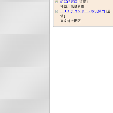
尚武館東口
[道場]
神奈川県鎌倉市
ＩＴＡテコンドー・横浜関内
[道
場]
東京都大田区