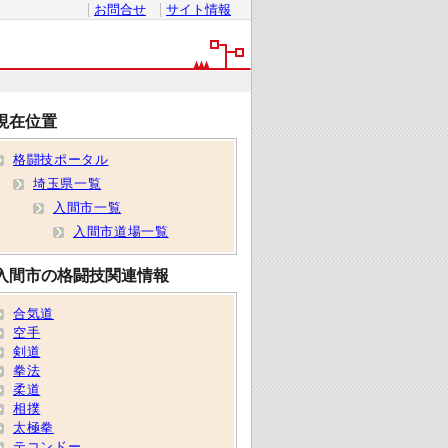
お問合せ
サイト情報
現在位置
格闘技ポータル
埼玉県一覧
入間市一覧
入間市道場一覧
入間市の格闘技関連情報
合気道
空手
剣道
拳法
柔道
相撲
太極拳
テコンドー