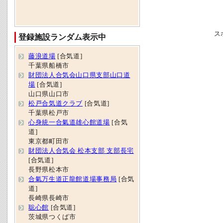
ス
登録施設ランダム表示中
藤浪道場
[合気道]
千葉県船橋市
財団法人合気会山口県支部山口道
場
[合気道]
山口県山口市
松戸合気道クラブ
[合気道]
千葉県松戸市
心身統一合氣道雄心館道場
[合気
道]
東京都町田市
財団法人合気会 松本支部 支部長宅
[合気道]
長野県松本市
合氣万生道正龍館道場事務局
[合気
道]
長崎県長崎市
聡心館
[合気道]
茨城県つくば市