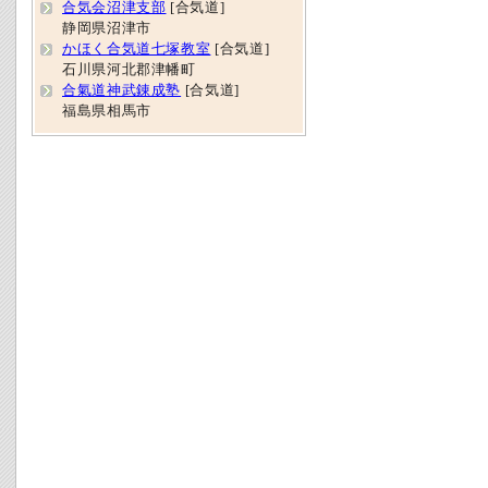
合気会沼津支部
[合気道]
静岡県沼津市
かほく合気道七塚教室
[合気道]
石川県河北郡津幡町
合氣道神武錬成塾
[合気道]
福島県相馬市