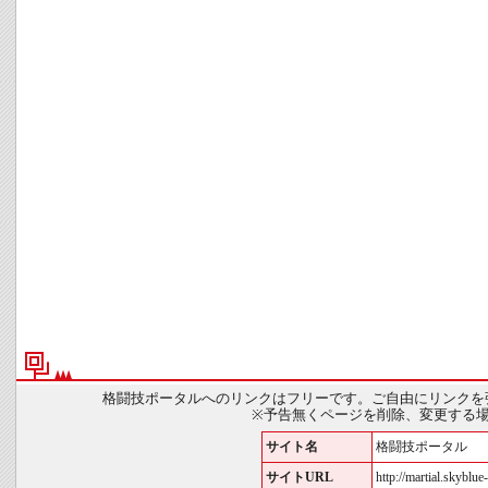
格闘技ポータルへのリンクはフリーです。ご自由にリンクを
※予告無くページを削除、変更する
サイト名
格闘技ポータル
サイトURL
http://martial.skyblue-