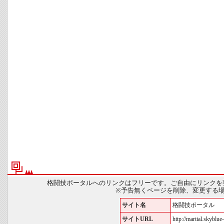
格闘技ポータルへのリンクはフリーです。ご自由にリンクを
※予告無くページを削除、変更する
サイト名
格闘技ポータル
サイトURL
http://martial.skyblue-