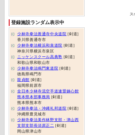
ス
登録施設ランダム表示中
少林寺拳法善通寺中央道院
[剣道]
香川県善通寺市
少林寺拳法横浜和泉道院
[剣道]
神奈川県横浜市泉区
ニッケンスクール高典塾
[剣道]
和歌山県和歌山市
少林寺拳法鳴門東道院
[剣道]
徳島県鳴門市
龍貞館
[剣道]
福岡県前原市
全日本少林寺流空手道連盟錬心館
熊本県本部事務局
[剣道]
熊本県熊本市
少林寺拳法・沖縄礼邦道院
[剣道]
沖縄県豊見城市
少林寺拳法美作林野支部・津山西
支部支部長須原正二
[剣道]
岡山県津山市