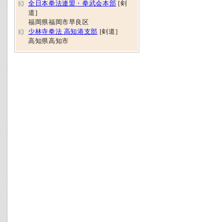
全日本拳法連盟・拳武会本部
[剣
道]
福岡県福岡市早良区
少林寺拳法 高知港支部
[剣道]
高知県高知市