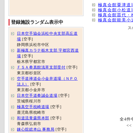
極真会館粟津道
極真会館小松道
極真会館苗代・
極真会館能美小
登録施設ランダム表示中
ス
日本空手協会浜松中央支部高丘道
場
[空手]
静岡県浜松市中区
新極真カラテ栃木支部 宇都宮西道
場
[空手]
栃木県宇都宮市
ＦＳＡ拳真館浅草支部受付
[空手]
東京都杉並区
空手道禅道会小金井道場（ＮＰＯ
法人）
[空手]
東京都小金井市
日本空手道拳誠会道場
[空手]
茨城県桜川市
極真空手枕崎道場
[空手]
鹿児島県枕崎市
和道流青森県本部
[空手]
全4件
青森県弘前市
<
錬心舘総本山 事務局
[空手]