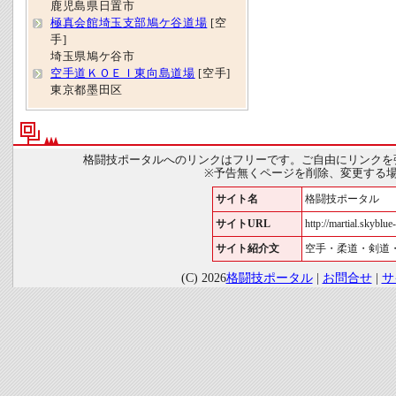
鹿児島県日置市
極真会館埼玉支部鳩ケ谷道場
[空
手]
埼玉県鳩ケ谷市
空手道ＫＯＥＩ東向島道場
[空手]
東京都墨田区
格闘技ポータルへのリンクはフリーです。ご自由にリンクを
※予告無くページを削除、変更する
サイト名
格闘技ポータル
サイトURL
http://martial.skyblue-
サイト紹介文
空手・柔道・剣道
(C) 2026
格闘技ポータル
|
お問合せ
|
サ