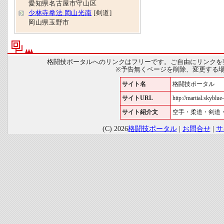
愛知県名古屋市守山区
少林寺拳法 岡山光南
[剣道]
岡山県玉野市
格闘技ポータルへのリンクはフリーです。ご自由にリンクを
※予告無くページを削除、変更する
サイト名
格闘技ポータル
サイトURL
http://martial.skyblue-
サイト紹介文
空手・柔道・剣道
(C) 2026
格闘技ポータル
|
お問合せ
|
サ