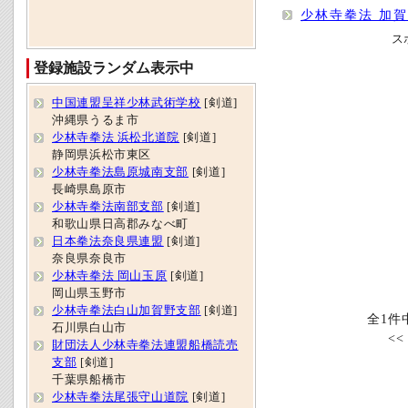
少林寺拳法 加
ス
登録施設ランダム表示中
中国連盟呈祥少林武術学校
[剣道]
沖縄県うるま市
少林寺拳法 浜松北道院
[剣道]
静岡県浜松市東区
少林寺拳法島原城南支部
[剣道]
長崎県島原市
少林寺拳法南部支部
[剣道]
和歌山県日高郡みなべ町
日本拳法奈良県連盟
[剣道]
奈良県奈良市
少林寺拳法 岡山玉原
[剣道]
岡山県玉野市
少林寺拳法白山加賀野支部
[剣道]
全1件
石川県白山市
<
財団法人少林寺拳法連盟船橋読売
支部
[剣道]
千葉県船橋市
少林寺拳法尾張守山道院
[剣道]