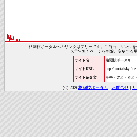
格闘技ポータルへのリンクはフリーです。ご自由にリンクを
※予告無くページを削除、変更する
サイト名
格闘技ポータル
サイトURL
http://martial.skyblue-
サイト紹介文
空手・柔道・剣道
(C) 2026
格闘技ポータル
|
お問合せ
|
サ