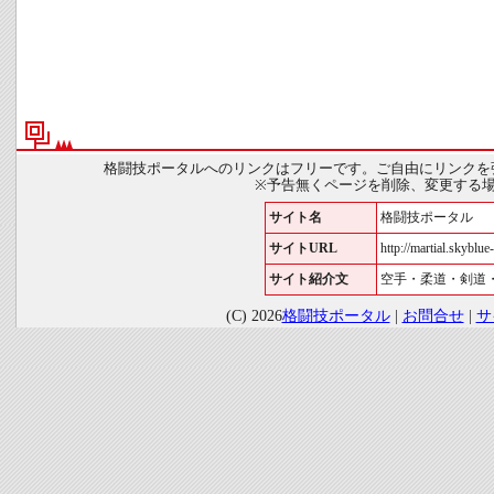
格闘技ポータルへのリンクはフリーです。ご自由にリンクを
※予告無くページを削除、変更する
サイト名
格闘技ポータル
サイトURL
http://martial.skyblue-
サイト紹介文
空手・柔道・剣道
(C) 2026
格闘技ポータル
|
お問合せ
|
サ