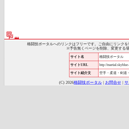
格闘技ポータルへのリンクはフリーです。ご自由にリンクを
※予告無くページを削除、変更する
サイト名
格闘技ポータル
サイトURL
http://martial.skyblue-
サイト紹介文
空手・柔道・剣道
(C) 2026
格闘技ポータル
|
お問合せ
|
サ