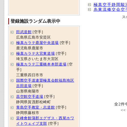
極真空手静岡駿
糸東流修交会空
ス
登録施設ランダム表示中
田武道館
[空手]
広島県広島市安芸区
極真カラテ鹿屋中央道場
[空手]
鹿児島県鹿屋市
極真カラテ大宮東道場
[空手]
埼玉県さいたま市大宮区
極真カラテ三重橋本本部道場
[空
手]
三重県四日市市
国際空手道連盟極真会館福島地区
吉田道場
[空手]
山形県南陽市
昌空館空手道場
[空手]
静岡県賀茂郡松崎町
全2件
青島空手教室・志道館
[空手]
<
静岡県藤枝市
呈峰會館蒲郡エグザス・西尾ホワ
イトウェイブ支部
[空手]