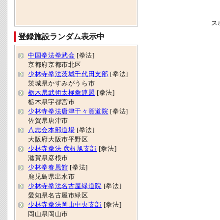
ス
登録施設ランダム表示中
中国拳法拳武会
[拳法]
京都府京都市北区
少林寺拳法茨城千代田支部
[拳法]
茨城県かすみがうら市
栃木県武術太極拳連盟
[拳法]
栃木県宇都宮市
少林寺拳法唐津千々賀道院
[拳法]
佐賀県唐津市
八志会本部道場
[拳法]
大阪府大阪市平野区
少林寺拳法 彦根旭支部
[拳法]
滋賀県彦根市
少林拳春風館
[拳法]
鹿児島県出水市
少林寺拳法名古屋緑道院
[拳法]
愛知県名古屋市緑区
少林寺拳法岡山中央支部
[拳法]
岡山県岡山市