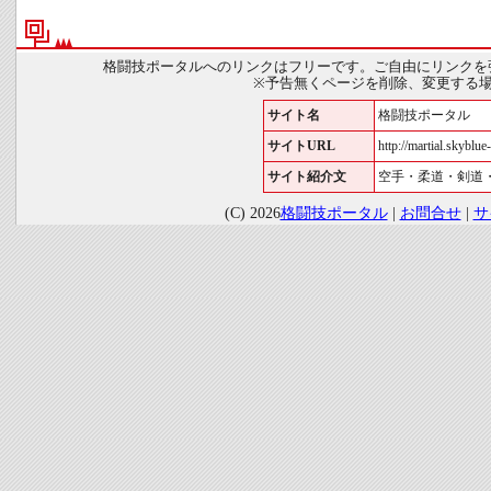
格闘技ポータルへのリンクはフリーです。ご自由にリンクを
※予告無くページを削除、変更する
サイト名
格闘技ポータル
サイトURL
http://martial.skyblue-
サイト紹介文
空手・柔道・剣道
(C) 2026
格闘技ポータル
|
お問合せ
|
サ