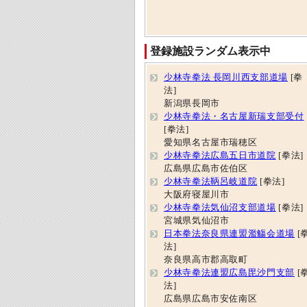
登録施設ランダム表示中
少林寺拳法 長岡川西支部道場
[拳
法]
新潟県長岡市
少林寺拳法・名古屋新瑞支部受付
[拳法]
愛知県名古屋市瑞穂区
少林寺拳法広島五日市道院
[拳法]
広島県広島市佐伯区
少林寺拳法鞆呂岐道院
[拳法]
大阪府寝屋川市
少林寺拳法気仙沼支部道場
[拳法]
宮城県気仙沼市
日本拳法奈良県連盟濫觴会道場
[
法]
奈良県高市郡高取町
少林寺拳法連盟広島毘沙門支部
[
法]
広島県広島市安佐南区