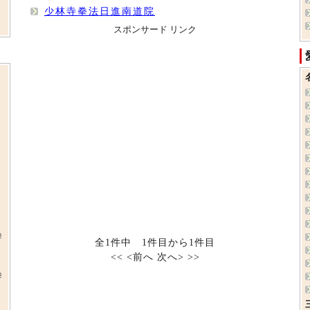
少林寺拳法日進南道院
スポンサード リンク
拳
全1件中 1件目から1件目
<<
<前へ
次へ>
>>
拳