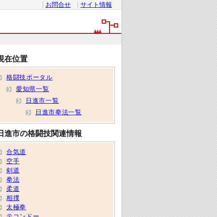
お問合せ
サイト情報
現在位置
格闘技ポータル
愛知県一覧
日進市一覧
日進市拳法一覧
日進市の格闘技関連情報
合気道
空手
剣道
拳法
柔道
相撲
太極拳
テコンドー