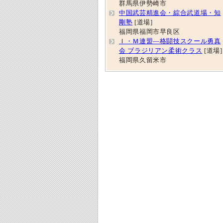
群馬県伊勢崎市
中国武芸精進会・綜合武道場・知
剛塾
[道場]
福岡県福岡市早良区
Ｉ・Ｍ連盟―格闘技スクール勇真
会 ブラジリアン柔術クラス
[道場]
福岡県久留米市