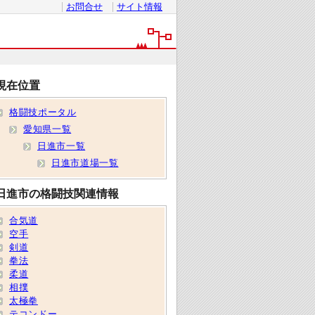
お問合せ
サイト情報
現在位置
格闘技ポータル
愛知県一覧
日進市一覧
日進市道場一覧
日進市の格闘技関連情報
合気道
空手
剣道
拳法
柔道
相撲
太極拳
テコンドー