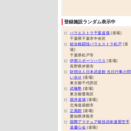
登録施設ランダム表示中
パラエストラ千葉道場
[道場]
千葉県千葉市中央区
総合格闘技パラエストラ松戸
[道
場]
千葉県松戸市
伊那スポーツハウス
[道場]
長野県伊那市
財団法人日本武道館 当日行事の問
い合せ
[道場]
東京都千代田区
武颯塾
[道場]
東京都豊島区
国井道場
[道場]
北海道函館市
正風館
[道場]
愛知県津島市
国際アマチュア格技武術連盟空手
道慶心会
[道場]