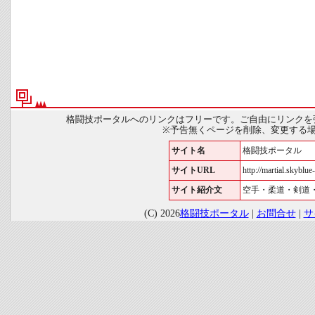
格闘技ポータルへのリンクはフリーです。ご自由にリンクを
※予告無くページを削除、変更する
サイト名
格闘技ポータル
サイトURL
http://martial.skyblue-
サイト紹介文
空手・柔道・剣道
(C) 2026
格闘技ポータル
|
お問合せ
|
サ