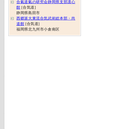
合氣道氣の研究会静岡県支部凛心
館
[合気道]
静岡県島田市
西郷派大東流合気武術総本部・尚
道館
[合気道]
福岡県北九州市小倉南区