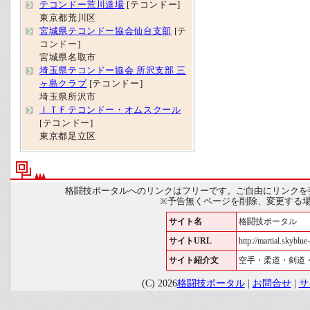
テコンドー荒川道場
[テコンドー]
東京都荒川区
宮城県テコンドー協会仙台支部
[テ
コンドー]
宮城県名取市
埼玉県テコンドー協会 所沢支部 三
ヶ島クラブ
[テコンドー]
埼玉県所沢市
ＩＴＦテコンドー・オムスクール
[テコンドー]
東京都足立区
格闘技ポータルへのリンクはフリーです。ご自由にリンクを
※予告無くページを削除、変更する
サイト名
格闘技ポータル
サイトURL
http://martial.skyblue-
サイト紹介文
空手・柔道・剣道
(C) 2026
格闘技ポータル
|
お問合せ
|
サ