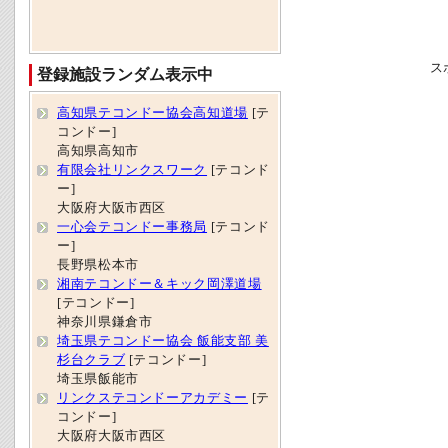
ス
登録施設ランダム表示中
高知県テコンドー協会高知道場
[テ
コンドー]
高知県高知市
有限会社リンクスワーク
[テコンド
ー]
大阪府大阪市西区
一心会テコンドー事務局
[テコンド
ー]
長野県松本市
湘南テコンドー＆キック岡澤道場
[テコンドー]
神奈川県鎌倉市
埼玉県テコンドー協会 飯能支部 美
杉台クラブ
[テコンドー]
埼玉県飯能市
リンクステコンドーアカデミー
[テ
コンドー]
大阪府大阪市西区