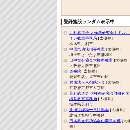
登録施設ランダム表示中
足利武道会 太極拳研究会ミドルエ
イジ教室事務局
[太極拳]
栃木県足利市
中国気功法指導教室
[太極拳]
埼玉県さいたま市浦和区
日中友好協会太極拳教室
[太極拳]
大阪府大阪市北区
道生院
[太極拳]
愛知県名古屋市守山区
財団法人京都踏水会
[太極拳]
京都府京都市左京区
足利武道会 太極拳研究会護身術太
極拳教室事務局
[太極拳]
栃木県足利市
北海道練功十八法協会
[太極拳]
北海道札幌市中央区
日本武当気功協会山梨県本部
[太
拳]