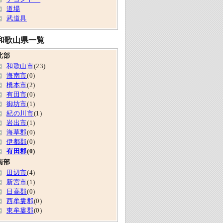
道場
武道具
和歌山県一覧
北部
和歌山市
(23)
海南市
(0)
橋本市
(2)
有田市
(0)
御坊市
(1)
紀の川市
(1)
岩出市
(1)
海草郡
(0)
伊都郡
(0)
有田郡
(0)
南部
田辺市
(4)
新宮市
(1)
日高郡
(0)
西牟婁郡
(0)
東牟婁郡
(0)