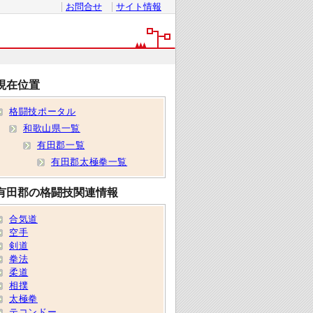
お問合せ
サイト情報
現在位置
格闘技ポータル
和歌山県一覧
有田郡一覧
有田郡太極拳一覧
有田郡の格闘技関連情報
合気道
空手
剣道
拳法
柔道
相撲
太極拳
テコンドー