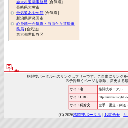
会大村道場事務局
[合気道]
長崎県大村市
合気道あやめ館
[合気道]
新潟県新発田市
心身統一合氣道・自由ケ丘道場事
務局
[合気道]
東京都世田谷区
格闘技ポータルへのリンクはフリーです。ご自由にリンクを
※予告無くページを削除、変更する
サイト名
格闘技ポータル
サイトURL
http://martial.skyblue-
サイト紹介文
空手・柔道・剣道
(C) 2026
格闘技ポータル
|
お問合せ
|
サ