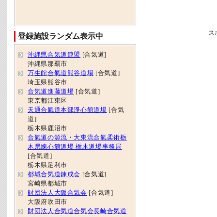
ス
登録施設ランダム表示中
沖縄県合気道連盟
[合気道]
沖縄県那覇市
万生館合氣道熊谷道場
[合気道]
埼玉県熊谷市
合気道進藤道場
[合気道]
東京都江東区
天通合氣道本部淨心館道場
[合気
道]
栃木県鹿沼市
合氣道の源流・大東流合氣柔術栃
木県練心館道場 栃木道場事務局
[合気道]
栃木県足利市
都城合気道錬成会
[合気道]
宮崎県都城市
財団法人大阪合気会
[合気道]
大阪府吹田市
財団法人合気道合気会長崎合気道