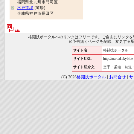
福岡県北九州市門司区
水戸道場
[道場]
兵庫県神戸市長田区
格闘技ポータルへのリンクはフリーです。ご自由にリンクを
※予告無くページを削除、変更する
サイト名
格闘技ポータル
サイトURL
http://martial.skyblue-
サイト紹介文
空手・柔道・剣道
(C) 2026
格闘技ポータル
|
お問合せ
|
サ