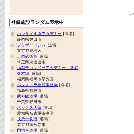
ス
登録施設ランダム表示中
ボンサイ柔術アカデミー
[道場]
静岡県磐田市
ブリザードジム
[道場]
東京都豊島区
上岡武徳館
[道場]
埼玉県東松山市
福岡テコンドーアカデミー・拳武
会本部
[道場]
福岡県福岡市早良区
パレストラ福島事務局
[道場]
福島県福島市
武神館道場
[道場]
千葉県野田市
ネックス大須
[道場]
愛知県名古屋市中区
扶桑一眞流
[道場]
東京都国分寺市
門司弓道場
[道場]