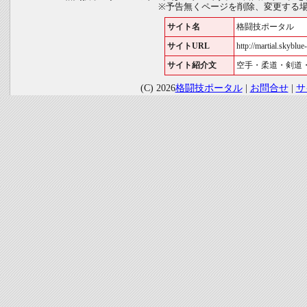
※予告無くページを削除、変更する
サイト名
格闘技ポータル
サイトURL
http://martial.skyblue-
サイト紹介文
空手・柔道・剣道
(C) 2026
格闘技ポータル
|
お問合せ
|
サ