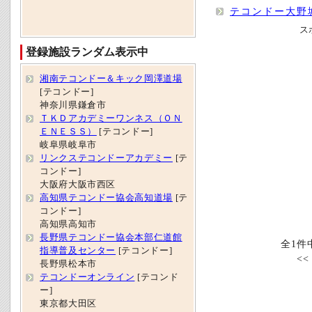
テコンドー大野
ス
登録施設ランダム表示中
湘南テコンドー＆キック岡澤道場
[テコンドー]
神奈川県鎌倉市
ＴＫＤアカデミーワンネス（ＯＮ
ＥＮＥＳＳ）
[テコンドー]
岐阜県岐阜市
リンクステコンドーアカデミー
[テ
コンドー]
大阪府大阪市西区
高知県テコンドー協会高知道場
[テ
コンドー]
高知県高知市
長野県テコンドー協会本部仁道館
全1件
指導普及センター
[テコンドー]
<
長野県松本市
テコンドーオンライン
[テコンド
ー]
東京都大田区