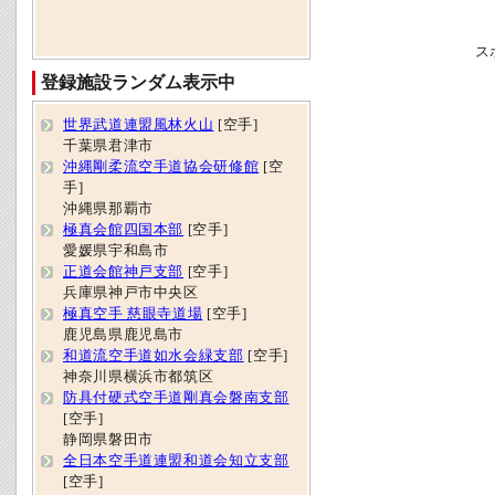
ス
登録施設ランダム表示中
世界武道連盟風林火山
[空手]
千葉県君津市
沖縄剛柔流空手道協会研修館
[空
手]
沖縄県那覇市
極真会館四国本部
[空手]
愛媛県宇和島市
正道会館神戸支部
[空手]
兵庫県神戸市中央区
極真空手 慈眼寺道場
[空手]
鹿児島県鹿児島市
和道流空手道如水会緑支部
[空手]
神奈川県横浜市都筑区
防具付硬式空手道剛真会磐南支部
[空手]
静岡県磐田市
全日本空手道連盟和道会知立支部
[空手]