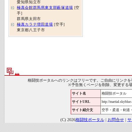
愛知県知立市
極真会館群馬県東支部藪塚道場
[空
手]
群馬県太田市
極真カラテ増田道場
[空手]
東京都八王子市
格闘技ポータルへのリンクはフリーです。ご自由にリンクを
※予告無くページを削除、変更する
サイト名
格闘技ポータル
サイトURL
http://martial.skyblue-
サイト紹介文
空手・柔道・剣道
(C) 2026
格闘技ポータル
|
お問合せ
|
サ