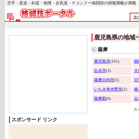
空手・柔道・剣道・相撲・合気道・テコンドー格闘技の情報満載が
ホ
鹿児島県の地域
薩摩
鹿児島市
(101)
枕
出水市
(3)
大
薩摩川内市
(5)
日
いちき串木野市
(2)
南
薩摩郡
(0)
出
ス
スポンサード リンク