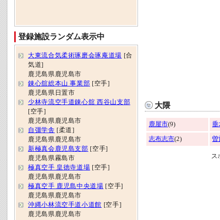
登録施設ランダム表示中
大東流合気柔術琢磨会琢庵道場
[合
気道]
鹿児島県鹿児島市
錬心舘総本山 事業部
[空手]
鹿児島県日置市
少林寺流空手道錬心舘 西谷山支部
大隈
[空手]
鹿児島県鹿児島市
鹿屋市
(9)
垂
自彊学舎
[柔道]
志布志市
(2)
曽
鹿児島県鹿児島市
新極真会鹿児島支部
[空手]
ス
鹿児島県霧島市
極真空手 皇徳寺道場
[空手]
鹿児島県鹿児島市
極真空手 鹿児島中央道場
[空手]
鹿児島県鹿児島市
沖縄小林流空手道小道館
[空手]
鹿児島県鹿児島市