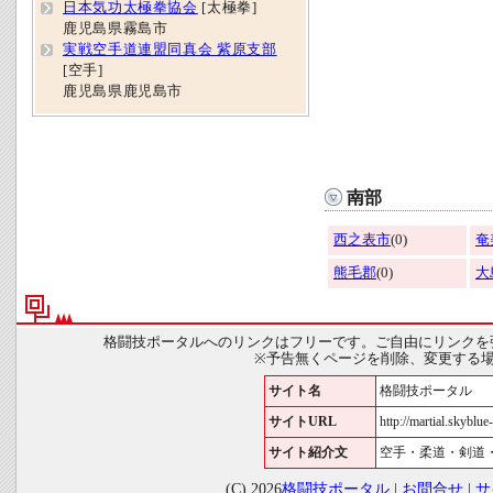
日本気功太極拳協会
[太極拳]
鹿児島県霧島市
実戦空手道連盟同真会 紫原支部
[空手]
鹿児島県鹿児島市
南部
西之表市
(0)
奄
熊毛郡
(0)
大
格闘技ポータルへのリンクはフリーです。ご自由にリンクを
※予告無くページを削除、変更する
サイト名
格闘技ポータル
サイトURL
http://martial.skyblue-
サイト紹介文
空手・柔道・剣道
(C) 2026
格闘技ポータル
|
お問合せ
|
サ