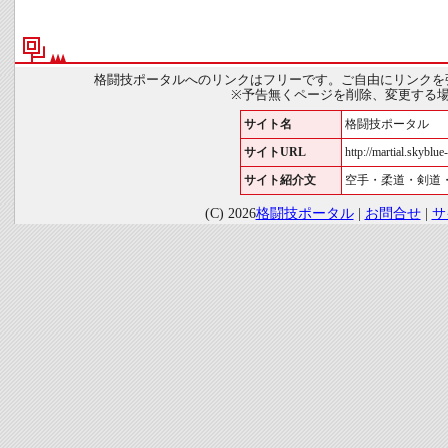
格闘技ポータルへのリンクはフリーです。ご自由にリンクを
※予告無くページを削除、変更する
サイト名
格闘技ポータル
サイトURL
http://martial.skyblue-
サイト紹介文
空手・柔道・剣道
(C) 2026
格闘技ポータル
|
お問合せ
|
サ