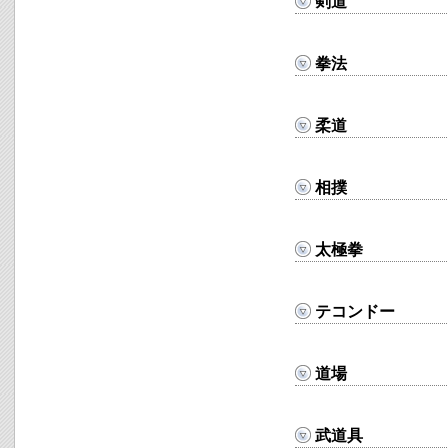
剣道
拳法
柔道
相撲
太極拳
テコンドー
道場
武道具