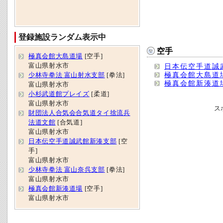
登録施設ランダム表示中
空手
極真会館大島道場
[空手]
富山県射水市
日本伝空手道誠
極真会館大島道
少林寺拳法 富山射水支部
[拳法]
極真会館新湊道
富山県射水市
小杉武道館プレイズ
[柔道]
富山県射水市
ス
財団法人合気会合気道タイ捨流兵
法道文館
[合気道]
富山県射水市
日本伝空手道誠武館新湊支部
[空
手]
富山県射水市
少林寺拳法 富山奈呉支部
[拳法]
富山県射水市
極真会館新湊道場
[空手]
富山県射水市