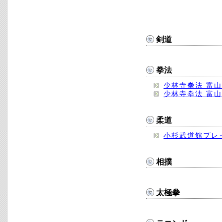
剣道
拳法
少林寺拳法 富
少林寺拳法 富
柔道
小杉武道館プレ
相撲
太極拳