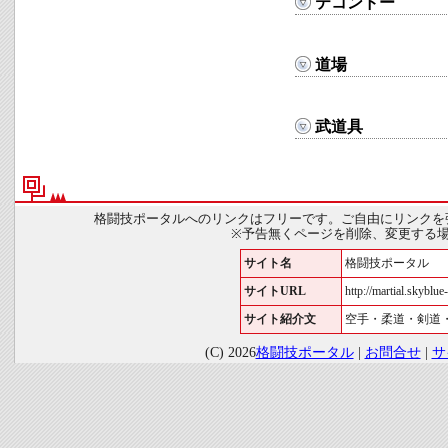
テコンドー
道場
武道具
格闘技ポータルへのリンクはフリーです。ご自由にリンクを
※予告無くページを削除、変更する
サイト名
格闘技ポータル
サイトURL
http://martial.skyblue-
サイト紹介文
空手・柔道・剣道
(C) 2026
格闘技ポータル
|
お問合せ
|
サ