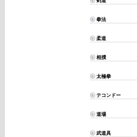
剣道
拳法
柔道
相撲
太極拳
テコンドー
道場
武道具