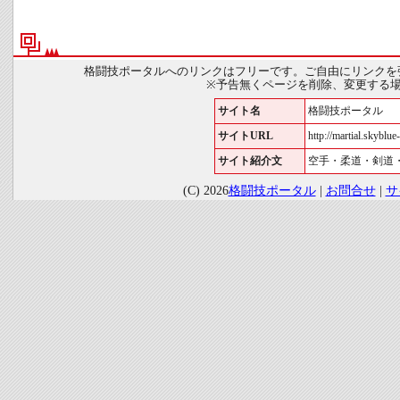
格闘技ポータルへのリンクはフリーです。ご自由にリンクを
※予告無くページを削除、変更する
サイト名
格闘技ポータル
サイトURL
http://martial.skyblue-
サイト紹介文
空手・柔道・剣道
(C) 2026
格闘技ポータル
|
お問合せ
|
サ