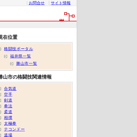
お問合せ
サイト情報
現在位置
格闘技ポータル
福井県一覧
勝山市一覧
勝山市の格闘技関連情報
合気道
空手
剣道
拳法
柔道
相撲
太極拳
テコンドー
道場