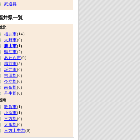
武道具
福井県一覧
嶺北
福井市
(14)
大野市
(0)
勝山市
(1)
鯖江市
(2)
あわら市
(0)
越前市
(5)
坂井市
(0)
吉田郡
(0)
今立郡
(0)
南条郡
(0)
丹生郡
(0)
嶺南
敦賀市
(1)
小浜市
(1)
三方郡
(0)
大飯郡
(0)
三方上中郡
(0)