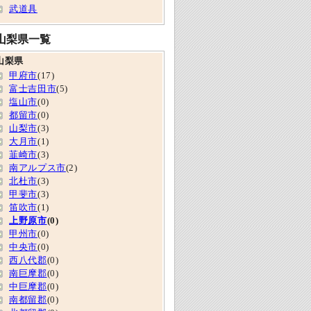
武道具
山梨県一覧
山梨県
甲府市
(17)
富士吉田市
(5)
塩山市
(0)
都留市
(0)
山梨市
(3)
大月市
(1)
韮崎市
(3)
南アルプス市
(2)
北杜市
(3)
甲斐市
(3)
笛吹市
(1)
上野原市
(0)
甲州市
(0)
中央市
(0)
西八代郡
(0)
南巨摩郡
(0)
中巨摩郡
(0)
南都留郡
(0)