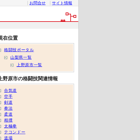
お問合せ
サイト情報
現在位置
格闘技ポータル
山梨県一覧
上野原市一覧
上野原市の格闘技関連情報
合気道
空手
剣道
拳法
柔道
相撲
太極拳
テコンドー
道場