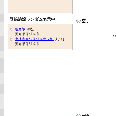
登録施設ランダム表示中
空手
達磨塾
[拳法]
愛知県尾張旭市
ス
少林寺拳法尾張旭南支部
[剣道]
愛知県尾張旭市