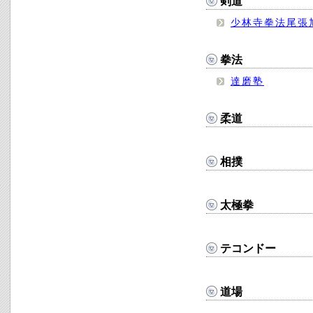
剣道
少林寺拳法尾張
拳法
達磨塾
柔道
相撲
太極拳
テコンドー
道場