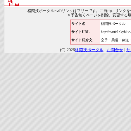
格闘技ポータルへのリンクはフリーです。ご自由にリンクを
※予告無くページを削除、変更する
サイト名
格闘技ポータル
サイトURL
http://martial.skyblue-
サイト紹介文
空手・柔道・剣道
(C) 2026
格闘技ポータル
|
お問合せ
|
サ