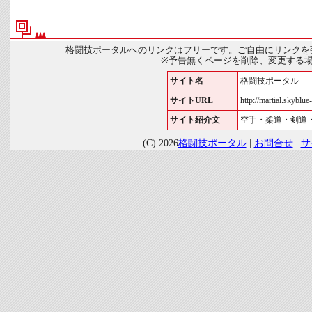
格闘技ポータルへのリンクはフリーです。ご自由にリンクを
※予告無くページを削除、変更する
サイト名
格闘技ポータル
サイトURL
http://martial.skyblue-
サイト紹介文
空手・柔道・剣道
(C) 2026
格闘技ポータル
|
お問合せ
|
サ