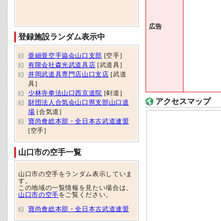
広告
登録施設ランダム表示中
亜細亜空手協会山口支部
[空手]
有限会社森光武道具店
[武道具]
井岡武道具専門店山口支店
[武道
具]
少林寺拳法山口西京道院
[剣道]
アクセスマップ
財団法人合気会山口県支部山口道
場
[合気道]
寶尚會総本部・全日本古武道連盟
[空手]
山口市の空手一覧
山口市の空手をランダム表示していま
す。
この地域の一覧情報を見たい場合は、
山口市の空手
をご覧ください。
寶尚會総本部・全日本古武道連盟