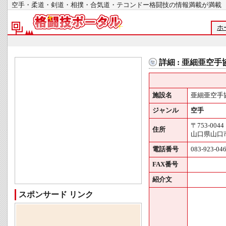
空手・柔道・剣道・相撲・合気道・テコンドー格闘技の情報満載が
ホ
詳細 : 亜細亜空
施設名
亜細亜空手
ジャンル
空手
〒753-0044
住所
山口県山口
電話番号
083-923-04
FAX番号
紹介文
スポンサード リンク