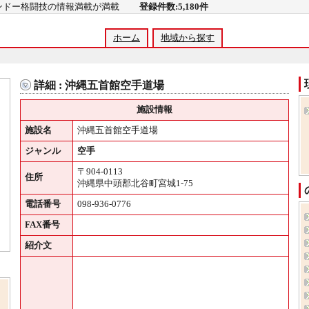
コンドー格闘技の情報満載が満載
登録件数:5,180件
ホーム
地域から探す
詳細 : 沖縄五首館空手道場
施設情報
施設名
沖縄五首館空手道場
ジャンル
空手
〒904-0113
住所
沖縄県中頭郡北谷町宮城1-75
電話番号
098-936-0776
FAX番号
紹介文