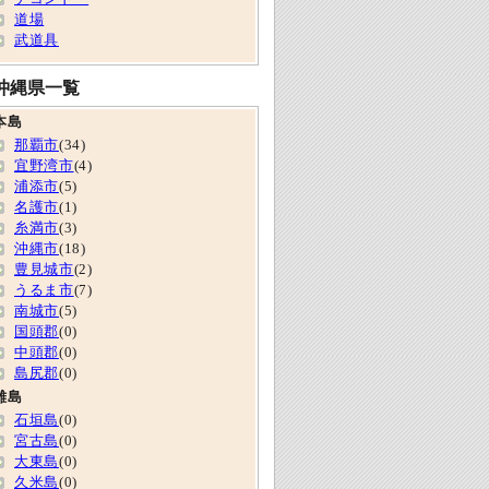
道場
武道具
沖縄県一覧
本島
那覇市
(34)
宜野湾市
(4)
浦添市
(5)
名護市
(1)
糸満市
(3)
沖縄市
(18)
豊見城市
(2)
うるま市
(7)
南城市
(5)
国頭郡
(0)
中頭郡
(0)
島尻郡
(0)
離島
石垣島
(0)
宮古島
(0)
大東島
(0)
久米島
(0)