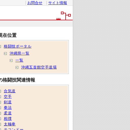
お問合せ
サイト情報
現在位置
格闘技ポータル
沖縄県一覧
一覧
沖縄五首館空手道場
の格闘技関連情報
合気道
空手
剣道
拳法
柔道
相撲
太極拳
テコンドー