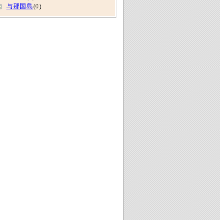
与那国島
(0)