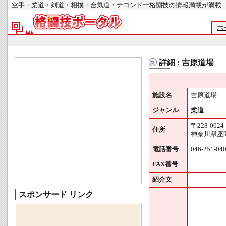
空手・柔道・剣道・相撲・合気道・テコンドー格闘技の情報満載が
ホ
詳細 : 吉原道場
施設名
吉原道場
ジャンル
柔道
〒228-0024
住所
神奈川県座間
電話番号
046-251-04
FAX番号
紹介文
スポンサード リンク