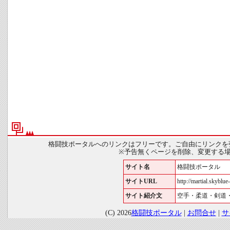
格闘技ポータルへのリンクはフリーです。ご自由にリンクを
※予告無くページを削除、変更する
サイト名
格闘技ポータル
サイトURL
http://martial.skyblue-
サイト紹介文
空手・柔道・剣道
(C) 2026
格闘技ポータル
|
お問合せ
|
サ