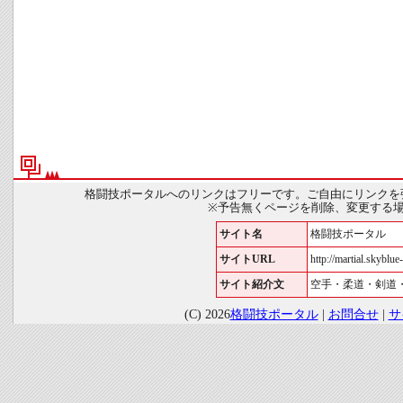
格闘技ポータルへのリンクはフリーです。ご自由にリンクを
※予告無くページを削除、変更する
サイト名
格闘技ポータル
サイトURL
http://martial.skyblue-
サイト紹介文
空手・柔道・剣道
(C) 2026
格闘技ポータル
|
お問合せ
|
サ