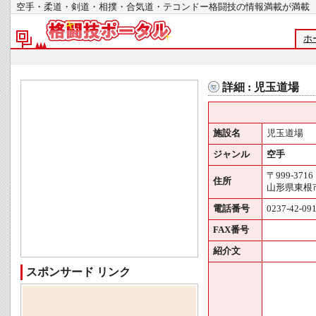
空手・柔道・剣道・相撲・合気道・テコンドー格闘技の情報満載が
ホ
詳細 : 児玉道場
施設名
児玉道場
ジャンル
空手
〒999-3716
住所
山形県東根市
電話番号
0237-42-09
FAX番号
紹介文
スポンサード リンク