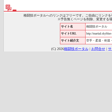
格闘技ポータルへのリンクはフリーです。ご自由にリンクを
※予告無くページを削除、変更する
サイト名
格闘技ポータル
サイトURL
http://martial.skyblue-
サイト紹介文
空手・柔道・剣道
(C) 2026
格闘技ポータル
|
お問合せ
|
サ