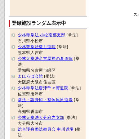
ス
登録施設ランダム表示中
少林寺拳法 小松南部支部
[拳法]
石川県小松市
少林寺拳法繊月道院
[拳法]
熊本県人吉市
少林寺拳法名古屋神の倉道院
[拳
法]
愛知県名古屋市緑区
まほろば会館
[拳法]
大阪府大阪市住吉区
少林寺拳法唐津千々賀道院
[拳法]
佐賀県唐津市
拳法・護身術・整体尾原道場
[拳
法]
高知県香南市
少林寺拳法大分府内支部
[拳法]
大分県大分市
総合護身拳法拳勇会 中川道場
[拳
法]